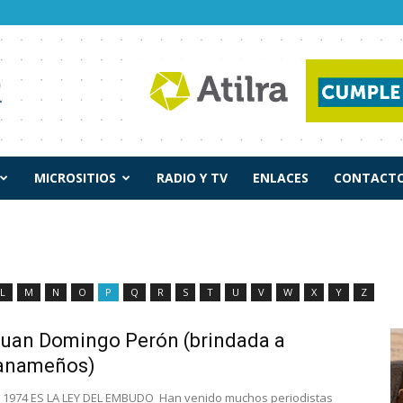
MICROSITIOS
RADIO Y TV
ENLACES
CONTACTO
L
M
N
O
P
Q
R
S
T
U
V
W
X
Y
Z
 Juan Domingo Perón (brindada a
panameños)
de 1974 ES LA LEY DEL EMBUDO Han venido muchos periodistas