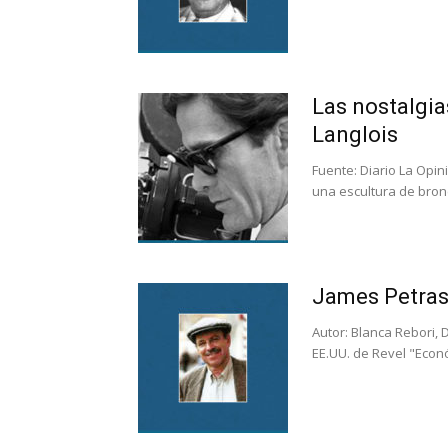
Las nostalgia
Langlois
Fuente: Diario La Opini
una escultura de bronc
James Petra
Autor: Blanca Rebori, D
EE.UU. de Revel "Econ