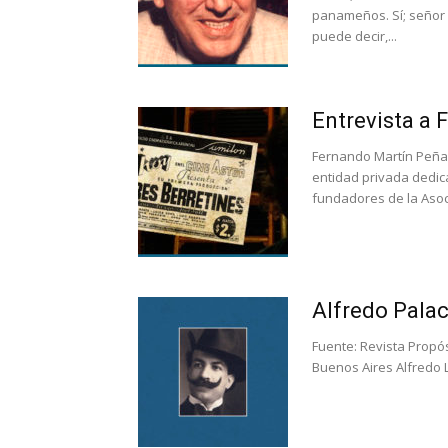
panameños. Sí; señor
puede decir,...
Entrevista a
Fernando Martín Peña e
entidad privada dedica
fundadores de la Asoci
Alfredo Palac
Fuente: Revista Propósi
Buenos Aires Alfredo L