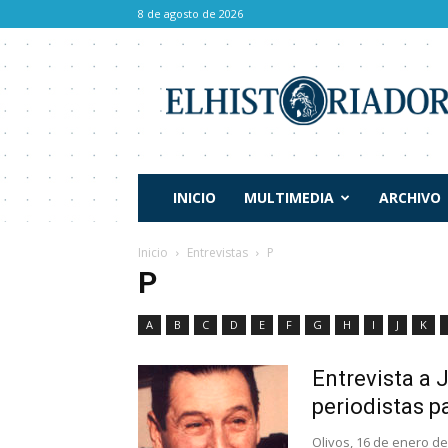
8 de agosto de 2026
El
Historiador
INICIO
MULTIMEDIA
ARCHIVO
Inicio
Entrevistas
P
P
A
B
C
D
E
F
G
H
I
J
K
Entrevista a
periodistas 
Olivos, 16 de enero 