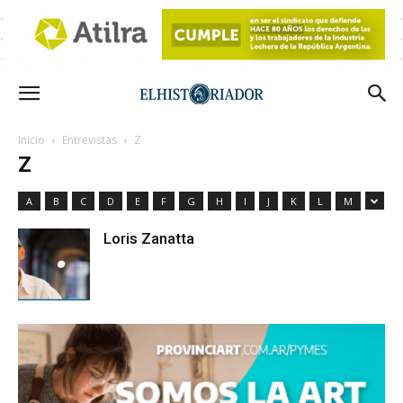
Inicio
Entrevistas
Z
Z
A
B
C
D
E
F
G
H
I
J
K
L
M
Loris Zanatta