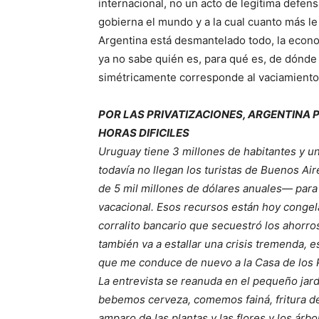
internacional, no un acto de legítima defens
gobierna el mundo y a la cual cuanto más l
Argentina está desmantelado todo, la econom
ya no sabe quién es, para qué es, de dónde 
simétricamente corresponde al vaciamiento 
POR LAS PRIVATIZACIONES, ARGENTINA 
HORAS DIFICILES
Uruguay tiene 3 millones de habitantes y un
todavía no llegan los turistas de Buenos Ai
de 5 mil millones de dólares anuales— para
vacacional. Esos recursos están hoy congelad
corralito bancario que secuestró los ahorro
también va a estallar una crisis tremenda, es
que me conduce de nuevo a la Casa de los P
La entrevista se reanuda en el pequeño jar
bebemos cerveza, comemos fainá, fritura d
amparo de las plantas y las flores y los árb