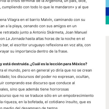
a la crisis terminal de la Argentina, un país, dice,
ó, cumpliendo con todo lo que le mandaron» y al que
lena Vilagra en el barrio Malvín, caminando con su
jan a la playa, cenando con sus amigos en un
ce retratado junto a Antonio Skármeta, Joan Manuel
 con
La Jornada
hasta altas horas de la noche en el
bar, el escritor uruguayo reflexiona en voz alta, con
rayar su importancia dentro de la frase.
 y está destruida. ¿Cuál es la lección para México?
ra el mundo, pero en general yo diría que no se crean
idado; los discursos del poder no expresan, ocultan,
guir comprando ese discurso que conduce al
nales, sino que además tiene horrorosas
scurso que no se traduce sólo en un empobrecimiento
 riqueza, en la bofetada, el cotidiano insulto, que es
 en medio del desamparo de tantos…