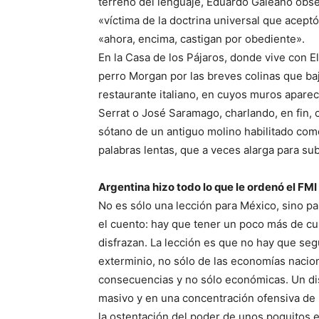
terreno del lenguaje, Eduardo Galeano observ
«víctima de la doctrina universal que acept
«ahora, encima, castigan por obediente».
En la Casa de los Pájaros, donde vive con E
perro Morgan por las breves colinas que ba
restaurante italiano, en cuyos muros apare
Serrat o José Saramago, charlando, en fin,
sótano de un antiguo molino habilitado como 
palabras lentas, que a veces alarga para sub
Argentina hizo todo lo que le ordenó el FMI
No es sólo una lección para México, sino pa
el cuento: hay que tener un poco más de cu
disfrazan. La lección es que no hay que se
exterminio, no sólo de las economías nacio
consecuencias y no sólo económicas. Un di
masivo y en una concentración ofensiva de la
la ostentación del poder de unos poquitos