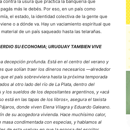
a contra la usura que practica la banquería que
e pagás más le debés. Por eso, en un país como
ía, el estado, la identidad colectiva de la gente que
viene o a dónde va. Hay un vaciamiento espiritual que
material de un país saqueado hasta las telarañas.
PERDIO SU ECONOMIA; URUGUAY TAMBIEN VIVE
a decepción profunda. Está en el centro del verano y
res que solían traer los dineros necesarios —alrededor
 que el país sobreviviera hasta la próxima temporada
os al otro lado del río de La Plata, dentro del
s y los sueldos de los depositantes argentinos, y «acá
o está en las tapas de los libros», asegura el taxista
ájaros, donde viven Elena Vilagra y Eduardo Galeano.
dín de su acogedora vivienda. Hace muchísimo calor,
e masa condimentada con especias, y hablamos al
oles de esta «selva» en que la esposa del escritor