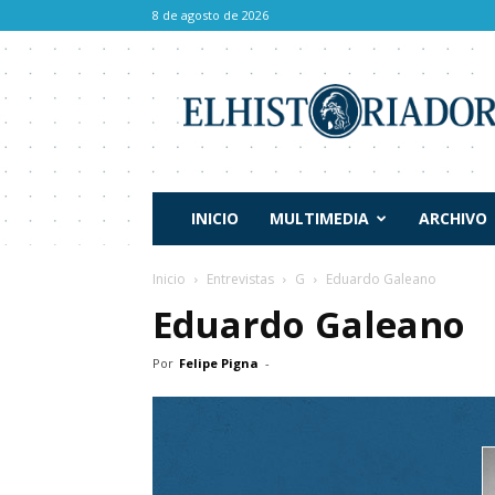
8 de agosto de 2026
El
Historiador
INICIO
MULTIMEDIA
ARCHIVO
Inicio
Entrevistas
G
Eduardo Galeano
Eduardo Galeano
Por
Felipe Pigna
-