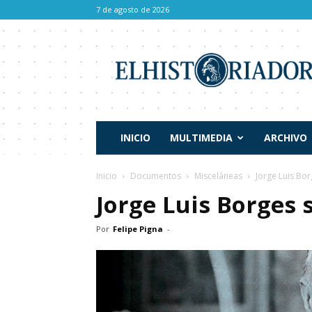
7 de agosto de 2026
El
Historiador
INICIO
MULTIMEDIA
ARCHIVO
Inicio
Documentos
Misceláneas
Jorge Luis Bor
Jorge Luis Borges 
Por
Felipe Pigna
-