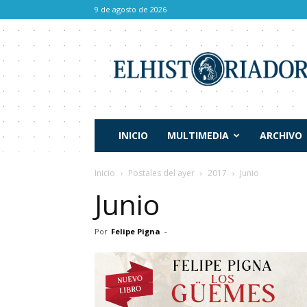
9 de agosto de 2026
El
Historiador
INICIO
MULTIMEDIA
ARCHIVO
Inicio
Postales del ayer
2017
Junio
Junio
Por
Felipe Pigna
-