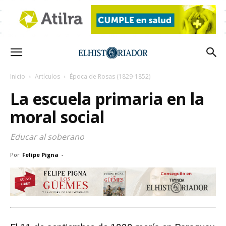
Inicio
Artículos
Época de Rosas (1829-1852)
La escuela primaria en la
moral social
Educar al soberano
Por
Felipe Pigna
-