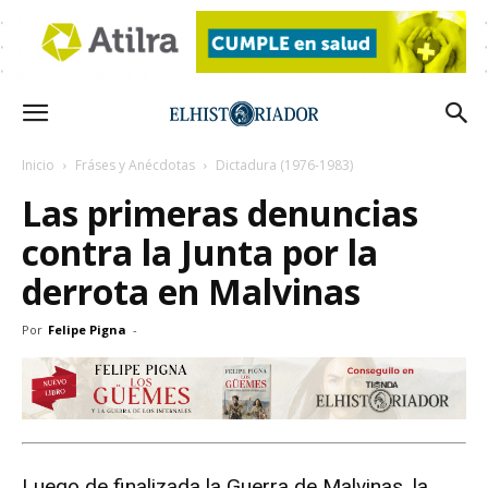
Inicio
Fráses y Anécdotas
Dictadura (1976-1983)
Las primeras denuncias
contra la Junta por la
derrota en Malvinas
Por
Felipe Pigna
-
Luego de finalizada la Guerra de Malvinas, la