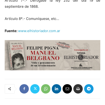
Artículo 7º.- Derógase la ley 252 del día 19 de
septiembre de 1868.
Artículo 8º.- Comuníquese, etc…
Fuente:
www.elhistoriador.com.ar