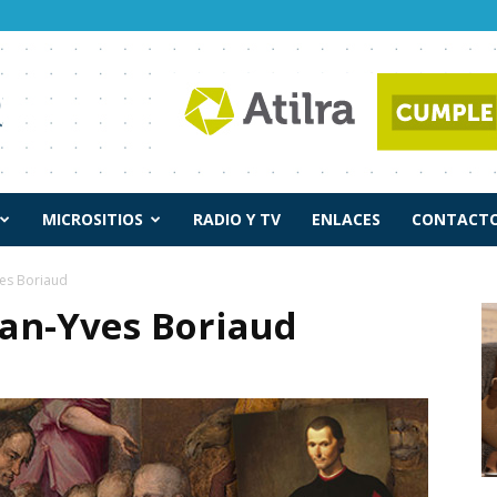
MICROSITIOS
RADIO Y TV
ENLACES
CONTACTO
ves Boriaud
ean-Yves Boriaud