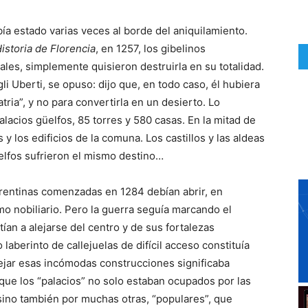
a estado varias veces al borde del aniquilamiento.
istoria de Florencia
, en 1257, los gibelinos
les, simplemente quisieron destruirla en su totalidad.
i Uberti, se opuso: dijo que, en todo caso, él hubiera
tria”, y no para convertirla en un desierto. Lo
alacios güelfos, 85 torres y 580 casas. En la mitad de
s y los edificios de la comuna. Los castillos y las aldeas
elfos sufrieron el mismo destino…
lorentinas comenzadas en 1284 debían abrir, en
mo nobiliario. Pero la guerra seguía marcando el
stían a alejarse del centro y de sus fortalezas
laberinto de callejuelas de difícil acceso constituía
dejar esas incómodas construcciones significaba
que los “palacios” no solo estaban ocupados por las
 sino también por muchas otras, “populares”, que