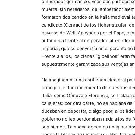
emperador germánico. Esos dos partidos se
muerte, sin herederos, del emperador alemá
formaron dos bandos en la Italia medieval aú
candidato (Conrad) de los Hohenstaufen de S
bávaros de Welf. Apoyados por el Papa, eso
autonomía frente al emperador, alrededor de
imperial, que se convertía en el garante de lo
Frente a ellos, los clanes “gibelinos” eran f
supuestamente garantizaba sus ventajas an
No imaginemos una contienda electoral pacífi
principio, el funcionamiento de nuestras d
Italia, como Génova o Florencia, se trataba 
callejeras: por otra parte, no se hablaba de
dudaban en deportar, o algo peor, a los líde
gobierno no les perdonaban nada a los de 
sus bienes. Tampoco debemos imaginar dos 
Todos hablaban de justicia y de libertad, p