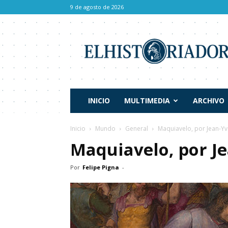
9 de agosto de 2026
El
Historiador
INICIO
MULTIMEDIA
ARCHIVO
Inicio
Mundo
General
Maquiavelo, por Jean-Y
Maquiavelo, por J
Por
Felipe Pigna
-