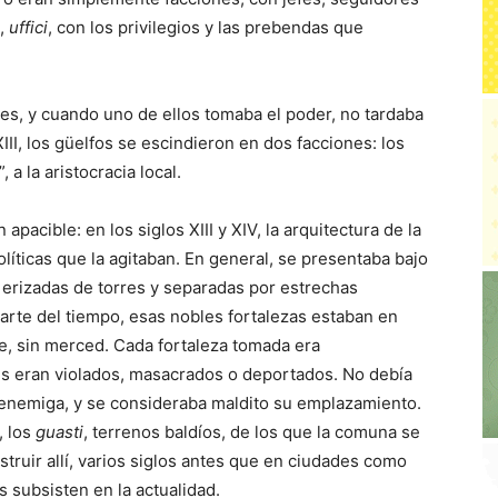
s,
uffici
, con los privilegios y las prebendas que
les, y cuando uno de ellos tomaba el poder, no tardaba
 XIII, los güelfos se escindieron en dos facciones: los
, a la aristocracia local.
pacible: en los siglos XIII y XIV, la arquitectura de la
olíticas que la agitaban. En general, se presentaba bajo
 erizadas de torres y separadas por estrechas
parte del tiempo, esas nobles fortalezas estaban en
le, sin merced. Cada fortaleza tomada era
es eran violados, masacrados o deportados. No debía
 enemiga, y se consideraba maldito su emplazamiento.
, los
guasti
, terrenos baldíos, de los que la comuna se
truir allí, varios siglos antes que en ciudades como
s subsisten en la actualidad.