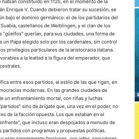
 habían constituido en 1125, en el momento de la
n Enrique V. Cuando debieron tratar su sucesión, se
n bajo el dominio germánico: el de los partidarios del
uabia, castellanos de Weiblingen, y el clan de los
s “güelfos” querían, para sus ciudades, una forma de
 un Papa elegido solo por los cardenales, sin control
s privilegios particulares de la aristocracia italiana.
avorables a la lealtad a la figura del emperador, que
cestrales.
ca entre esos partidos, al estilo de las que rigen, en
emocracias modernas. En las grandes ciudades de
de un enfrentamiento mortal, con riñas y luchas
 “partidos” sino de
brigate
que, una vez en el poder, no
res de la facción opuesta. Los que estaban en el
“enfrente”, que incluso eran despojados a menudo de
partidos con programas y propuestas políticas.
ero eran simplemente facciones, con jefes, seguidores