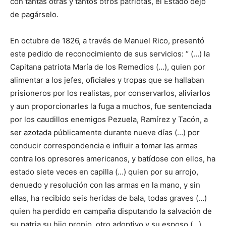
con tantas otras y tantos otros patriotas, el Estado dejó
de pagárselo.
En octubre de 1826, a través de Manuel Rico, presentó
este pedido de reconocimiento de sus servicios: “ (…) la
Capitana patriota María de los Remedios (…), quien por
alimentar a los jefes, oficiales y tropas que se hallaban
prisioneros por los realistas, por conservarlos, aliviarlos
y aun proporcionarles la fuga a muchos, fue sentenciada
por los caudillos enemigos Pezuela, Ramírez y Tacón, a
ser azotada públicamente durante nueve días (…) por
conducir correspondencia e influir a tomar las armas
contra los opresores americanos, y batídose con ellos, ha
estado siete veces en capilla (…) quien por su arrojo,
denuedo y resolución con las armas en la mano, y sin
ellas, ha recibido seis heridas de bala, todas graves (…)
quien ha perdido en campaña disputando la salvación de
su patria su hijo propio, otro adoptivo y su esposo (…)