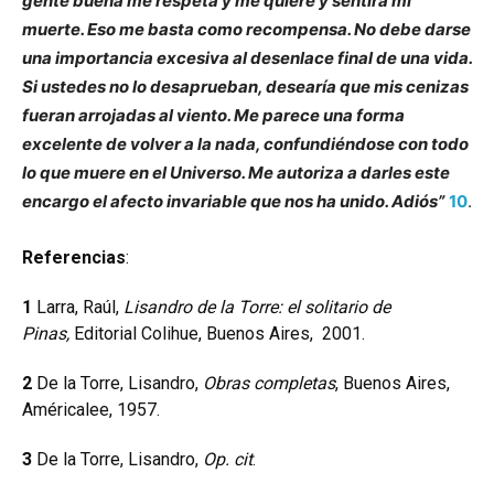
gente buena me respeta y me quiere y sentirá mi
muerte. Eso me basta como recompensa. No debe darse
una importancia excesiva al desenlace final de una vida.
Si ustedes no lo desaprueban, desearía que mis cenizas
fueran arrojadas al viento. Me parece una forma
excelente de volver a la nada, confundiéndose con todo
lo que muere en el Universo. Me autoriza a darles este
encargo el afecto invariable que nos ha unido. Adiós”
10
.
Referencias
:
1
Larra, Raúl,
Lisandro de la Torre: el solitario de
Pinas,
Editorial Colihue, Buenos Aires, 2001.
2
De la Torre, Lisandro,
Obras completas
, Buenos Aires,
Américalee, 1957.
3
De la Torre, Lisandro,
Op. cit
.