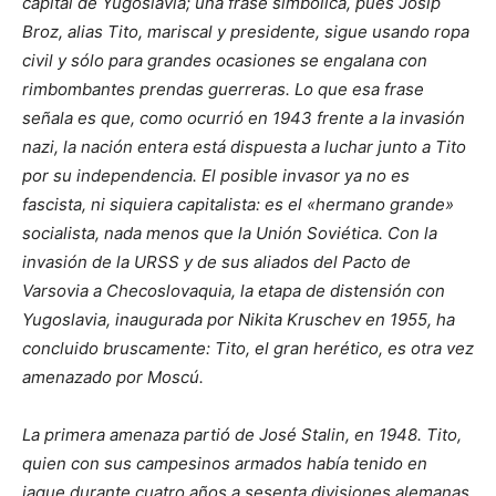
capital de Yugoslavia; una frase simbólica, pues Josip
Broz, alias Tito, mariscal y presidente, sigue usando ropa
civil y sólo para grandes ocasiones se engalana con
rimbombantes prendas guerreras. Lo que esa frase
señala es que, como ocurrió en 1943 frente a la invasión
nazi, la nación entera está dispuesta a luchar junto a Tito
por su independencia. El posible invasor ya no es
fascista, ni siquiera capitalista: es el «hermano grande»
socialista, nada menos que la Unión Soviética. Con la
invasión de la URSS y de sus aliados del Pacto de
Varsovia a Checoslovaquia, la etapa de distensión con
Yugoslavia, inaugurada por Nikita Kruschev en 1955, ha
concluido bruscamente: Tito, el gran herético, es otra vez
amenazado por Moscú.
La primera amenaza partió de José Stalin, en 1948. Tito,
quien con sus campesinos armados había tenido en
jaque durante cuatro años a sesenta divisiones alemanas,