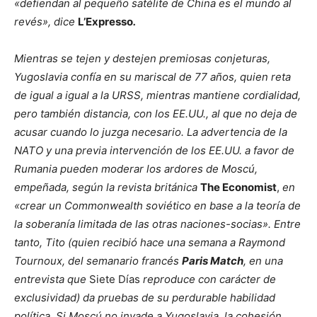
«defiendan al pequeño satélite de China es el mundo al
revés», dice
L’Expresso
.
Mientras se tejen y destejen premiosas conjeturas,
Yugoslavia confía en su mariscal de 77 años, quien reta
de igual a igual a la URSS, mientras mantiene cordialidad,
pero también distancia, con los EE.UU., al que no deja de
acusar cuando lo juzga necesario. La advertencia de la
NATO y una previa intervención de los EE.UU. a favor de
Rumania pueden moderar los ardores de Moscú,
empeñada, según la revista británica
The Economist
,
en
«crear un Commonwealth soviético en base a la teoría de
la soberanía limitada de las otras naciones-socias». Entre
tanto, Tito (quien recibió hace una semana a Raymond
Tournoux, del semanario francés
Paris Match
, en una
entrevista que
Siete Días
reproduce con carácter de
exclusividad) da pruebas de su perdurable habilidad
política. Si Moscú no invade a Yugoslavia, la cohesión