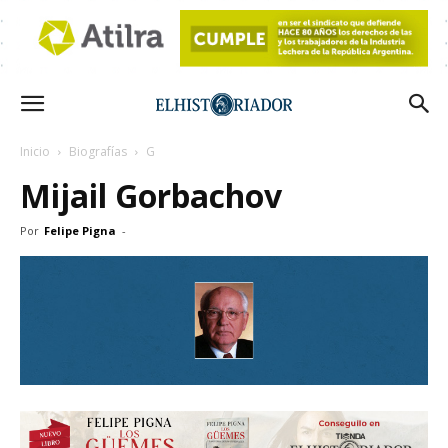
Inicio
Biografías
G
Mijail Gorbachov
Por
Felipe Pigna
-