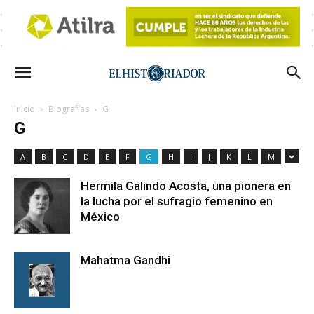
Inicio
Biografías
G
G
A
B
C
D
E
F
G
H
I
J
K
L
M
Hermila Galindo Acosta, una pionera en
la lucha por el sufragio femenino en
México
Mahatma Gandhi