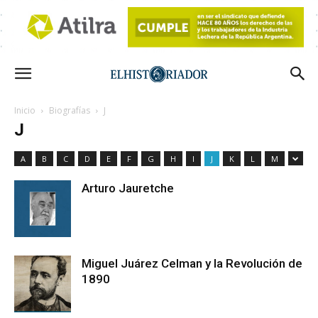
Inicio
Biografías
J
J
A
B
C
D
E
F
G
H
I
J
K
L
M
Arturo Jauretche
Miguel Juárez Celman y la Revolución de
1890