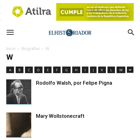
Inicio
Biografías
W
W
A
B
C
D
E
F
G
H
I
J
K
L
M
Rodolfo Walsh, por Felipe Pigna
Mary Wollstonecraft