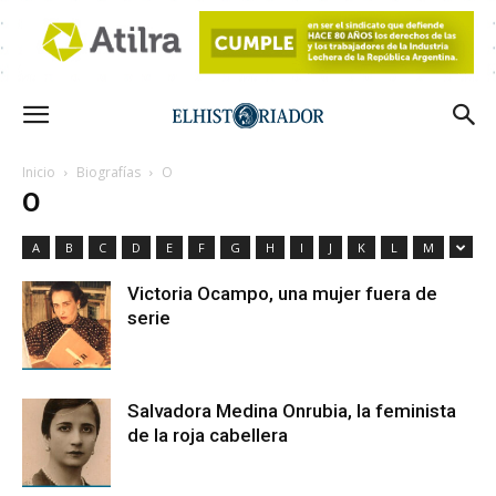
Inicio
Biografías
O
O
A
B
C
D
E
F
G
H
I
J
K
L
M
Victoria Ocampo, una mujer fuera de
serie
Salvadora Medina Onrubia, la feminista
de la roja cabellera