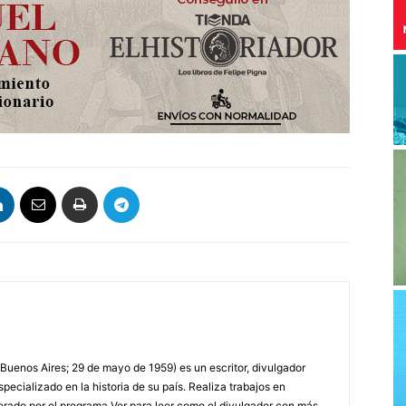
 Buenos Aires; 29 de mayo de 1959) es un escritor, divulgador
specializado en la historia de su país. Realiza trabajos en
erado por el programa Ver para leer como el divulgador con más