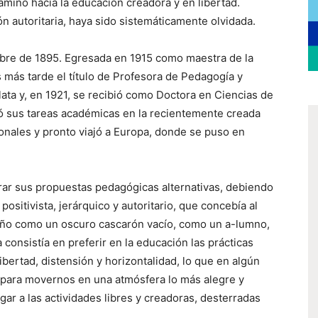
mino hacia la educación creadora y en libertad.
ión autoritaria, haya sido sistemáticamente olvidada.
mbre de 1895. Egresada en 1915 como maestra de la
 más tarde el título de Profesora de Pedagogía y
lata y, en 1921, se recibió como Doctora en Ciencias de
ó sus tareas académicas en la recientemente creada
nales y pronto viajó a Europa, donde se puso en
rar sus propuestas pedagógicas alternativas, debiendo
positivista, jerárquico y autoritario, que concebía al
iño como un oscuro cascarón vacío, como un a-lumno,
 consistía en preferir en la educación las prácticas
ertad, distensión y horizontalidad, lo que en algún
para movernos en una atmósfera lo más alegre y
gar a las actividades libres y creadoras, desterradas