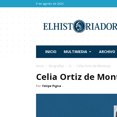
9 de agosto de 2026
El
Historiador
INICIO
MULTIMEDIA
ARCHIVO
Inicio
Biografías
O
Celia Ortiz de Montoya
Celia Ortiz de Mo
Por
Felipe Pigna
-