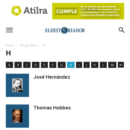
Inicio
Biografías
H
H
A
B
C
D
E
F
G
H
I
J
K
L
M
José Hernández
Thomas Hobbes