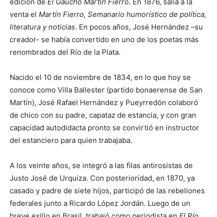
edición de
El Gaucho Martín Fierro
. En 1876, salía a la
venta el
Martín Fierro, Semanario humorístico de política,
literatura y noticias
. En pocos años, José Hernández –su
creador- se había convertido en uno de los poetas más
renombrados del Río de la Plata.
Nacido el 10 de noviembre de 1834, en lo que hoy se
conoce como Villa Ballester (partido bonaerense de San
Martín), José Rafael Hernández y Pueyrredón colaboró
de chico con su padre, capataz de estancia, y con gran
capacidad autodidacta pronto se convirtió en instructor
del estanciero para quien trabajaba.
A los veinte años, se integró a las filas antirosistas de
Justo José de Urquiza. Con posterioridad, en 1870, ya
casado y padre de siete hijos, participó de las rebeliones
federales junto a Ricardo López Jordán. Luego de un
breve exilio en Brasil, trabajó como periodista en
El Río