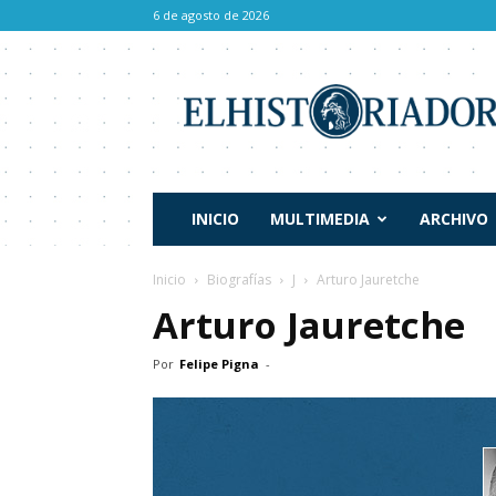
6 de agosto de 2026
El
Historiador
INICIO
MULTIMEDIA
ARCHIVO
Inicio
Biografías
J
Arturo Jauretche
Arturo Jauretche
Por
Felipe Pigna
-