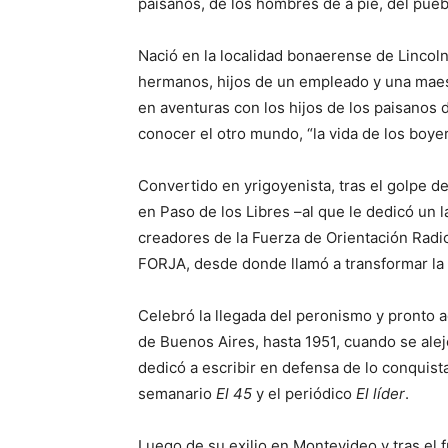
paisanos, de los hombres de a pie, del pueb
Nació en la localidad bonaerense de Lincoln
hermanos, hijos de un empleado y una maes
en aventuras con los hijos de los paisanos 
conocer el otro mundo, “la vida de los boyer
Convertido en yrigoyenista, tras el golpe d
en Paso de los Libres –al que le dedicó un 
creadores de la Fuerza de Orientación Radic
FORJA, desde donde llamó a transformar la “
Celebró la llegada del peronismo y pronto a
de Buenos Aires, hasta 1951, cuando se alej
dedicó a escribir en defensa de lo conquis
semanario
El 45
y el periódico
El líder
.
Luego de su exilio en Montevideo y tras el 