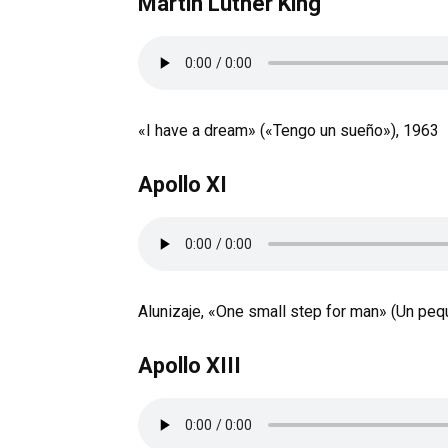
Martin Luther King
«I have a dream» («Tengo un sueño»), 1963
Apollo XI
Alunizaje, «One small step for man» (Un pe
Apollo XIII