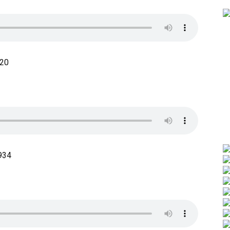
920
1934