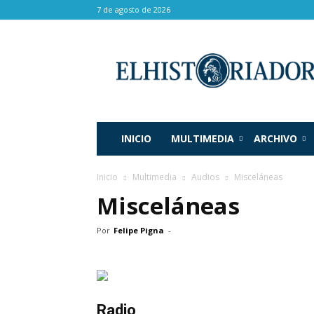
7 de agosto de 2026
El
Historiador
INICIO
MULTIMEDIA
ARCHIVO
Inicio
Multimedia
Audios
Misceláneas
Misceláneas
Por
Felipe Pigna
-
Radio