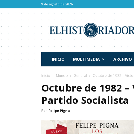
9 de agosto de 2026
El
Historiador
INICIO
MULTIMEDIA
ARCHIVO
Inicio
Mundo
General
Octubre de 1982 – Victori
Octubre de 1982 – 
Partido Socialista
Por
Felipe Pigna
-