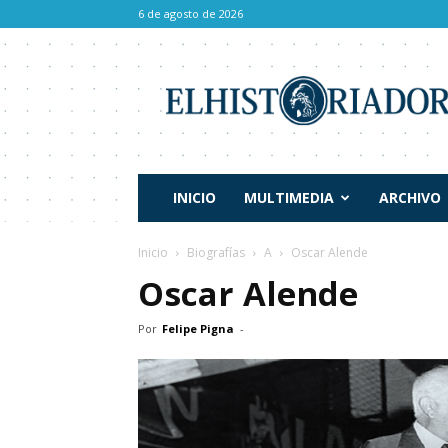
6 de agosto de 2026
El
Historiador
INICIO
MULTIMEDIA
ARCHIVO
Inicio
Biografías
A
Oscar Alende
Oscar Alende
Por
Felipe Pigna
-