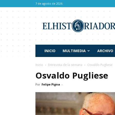
7 de agosto de 2026
El
Historiador
INICIO
MULTIMEDIA
ARCHIVO
Inicio
Entrevista de la semana
Osvaldo Pugliese
Osvaldo Pugliese
Por
Felipe Pigna
-