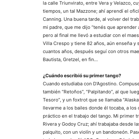
la calle Triunvirato, entre Vera y Velazco,
tiempos, un tal Mazzone; ahí aprendí el ofic
Canning. Una buena tarde, al volver del tra
mi padre, que me dijo “tenés que aprender a
pero al final me llevó a estudiar con el maes
Villa Crespo y tiene 82 años, aún enseña y 
cuantos años, después seguí con otros mae
Bautista, Gretzel, en fin…
¿Cuándo escribió su primer tango?
Cuando estudiaba con D’Agostino. Compuse 
también “Retoños”, “Palpitando”, al que lue
Tesoro”, y un foxtrot que se llamaba “Alask
llevarme a los bailes donde él tocaba, a lo
práctico en el trabajo del tango. Mi primer 
Rivera y Godoy Cruz; ahí trabajaba desde la
palquito, con un violín y un bandoneón. Pas