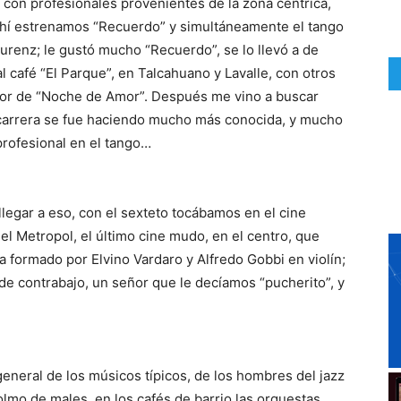
 con profesionales provenientes de la zona céntrica,
 Ahí estrenamos “Recuerdo” y simultáneamente el tango
aurenz; le gustó mucho “Recuerdo”, se lo llevó a de
al café “El Parque”, en Talcahuano y Lavalle, con otros
autor de “Noche de Amor”. Después me vino a buscar
i carrera se fue haciendo mucho más conocida, y mucho
rofesional en el tango…
llegar a eso, con el sexteto tocábamos en el cine
el Metropol, el último cine mudo, en el centro, que
ba formado por Elvino Vardaro y Alfredo Gobbi en violín;
 de contrabajo, un señor que le decíamos “pucherito”, y
neral de los músicos típicos, de los hombres del jazz
olmo de males, en los cafés de barrio las orquestas