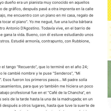
 cuyo dueño era un pianista muy conocido en aquellos
io de gráfico, después pasé a otra imprenta en la calle
bajo, me encuentro con un piano en mi casa, regalo de
 tocar el piano”. Yo me negué, fue una lucha bárbara
tro Antonio D’Agostino. Todavía vive, en el barrio de
se gana la vida. Bueno, con él estuve estudiando unos
stros. Estudié armonía, contrapunto, con Rubbione,
el tango “Recuerdo”, que lo terminé en el año 24;
go le cambié nombre y le puse “Senderos”, “Mi
a”. Esos fueron los primeros pasos… Mi padre solía
s casamientos, para que yo también me hiciera un poco
trabajo profesional fue en el “Café de la Chancha”, en
s seis de la tarde hasta la una de la madrugada; en un
é después a otros lugares, hasta que tuve la suerte de