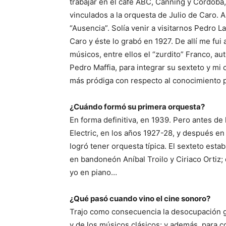
trabajar en el café ABC, Canning y Córdoba,
vinculados a la orquesta de Julio de Caro.
“Ausencia”. Solía venir a visitarnos Pedro L
Caro y éste lo grabó en 1927. De allí me fui 
músicos, entre ellos el “zurdito” Franco, 
Pedro Maffia, para integrar su sexteto y m
más pródiga con respecto al conocimiento p
¿Cuándo formó su primera orquesta?
En forma definitiva, en 1939. Pero antes de 
Electric, en los años 1927-28, y después en 
logró tener orquesta típica. El sexteto esta
en bandoneón Aníbal Troilo y Ciriaco Ortiz;
yo en piano…
¿Qué pasó cuando vino el cine sonoro?
Trajo como consecuencia la desocupación ge
y de los músicos clásicos; y además, para c