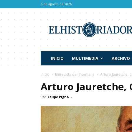
6 de agosto de 2026
El
Historiador
INICIO
MULTIMEDIA
ARCHIVO
Inicio
Entrevista de la semana
Arturo Jauretche, C
Arturo Jauretche, 
Por
Felipe Pigna
-