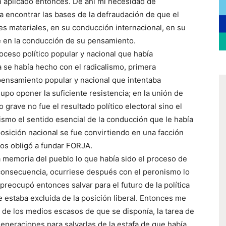
 aplicado entonces. De ahí mi necesidad de
ra encontrar las bases de la defraudación de que el
nes materiales, en su conducción internacional, en su
e en la conducción de su pensamiento.
oceso político popular y nacional que había
 se había hecho con el radicalismo, primera
pensamiento popular y nacional que intentaba
upo oponer la suficiente resistencia; en la unión de
o grave no fue el resultado político electoral sino el
lismo el sentido esencial de la conducción que le había
posición nacional se fue convirtiendo en una facción
nos obligó a fundar FORJA.
a memoria del pueblo lo que había sido el proceso de
consecuencia, ocurriese después con el peronismo lo
preocupó entonces salvar para el futuro de la política
e estaba excluida de la posición liberal. Entonces me
de los medios escasos de que se disponía, la tarea de
generaciones para salvarlas de la estafa de que había