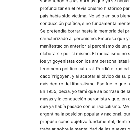
sometiéndolo a las normas que ya se habían
profundizar en el revisionismo histórico pa
país había sido víctima. No sólo en sus bie
conducción política, sino fundamentalment
Se pretendía borrar hasta la memoria del pr
caracterizado al peronismo. Empresa que ya
manifestación anterior al peronismo de un 
elaborarse por sí mismo. El radicalismo no s
los yrigoyenistas con los antipersonalistas l
fenómeno político cultural. Perdió el radica
dado Yrigoyen, y al aceptar el olvido de su 
más dentro del liberalismo. Eso fue lo que 
En 1955, decía, yo temí que se borrase de l
masas y la conducción peronista y que, en 
que ya había pasado con el radicalismo. Me 
argentina la posición popular y nacional, qu
propuse como objetivo fundamental, dentro 
trabajar sobre la mentalidad de las nuevas 