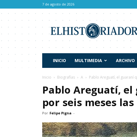
7 de agosto de 2026
El
Historiador
INICIO
MULTIMEDIA
ARCHIVO
Inicio
Biografías
A
Pablo Areguatí, el guaraní
Pablo Areguatí, el
por seis meses las
Por
Felipe Pigna
-