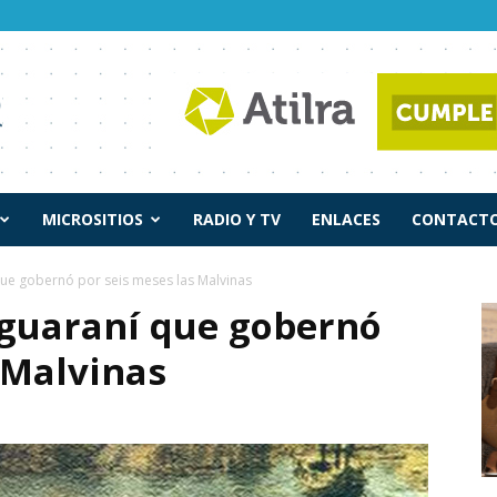
MICROSITIOS
RADIO Y TV
ENLACES
CONTACTO
 que gobernó por seis meses las Malvinas
 guaraní que gobernó
 Malvinas