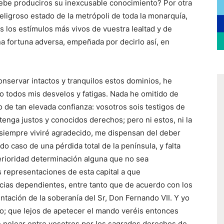
debe produciros su inexcusable conocimiento? Por otra
peligroso estado de la metrópoli de toda la monarquía,
s los estímulos más vivos de vuestra lealtad y de
na fortuna adversa, empeñada por decirlo así, en
servar intactos y tranquilos estos dominios, he
to todos mis desvelos y fatigas. Nada he omitido de
de tan elevada confianza: vosotros sois testigos de
enga justos y conocidos derechos; pero ni estos, ni la
siempre viviré agradecido, me dispensan del deber
 caso de una pérdida total de la península, y falta
rioridad determinación alguna que no sea
 representaciones de esta capital a que
cias dependientes, entre tanto que de acuerdo con los
tación de la soberanía del Sr, Don Fernando VII. Y yo
o; que lejos de apetecer el mando veréis entonces
e pelear entre vosotros por los sagrados derechos de