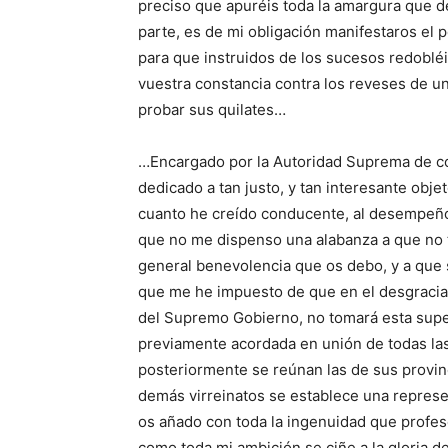
preciso que apuréis toda la amargura que 
parte, es de mi obligación manifestaros el 
para que instruidos de los sucesos redobléi
vuestra constancia contra los reveses de u
probar sus quilates…
…Encargado por la Autoridad Suprema de con
dedicado a tan justo, y tan interesante obje
cuanto he creído conducente, al desempeño 
que no me dispenso una alabanza a que no t
general benevolencia que os debo, y a que 
que me he impuesto de que en el desgraciado
del Supremo Gobierno, no tomará esta supe
previamente acordada en unión de todas las
posteriormente se reúnan las de sus provin
demás virreinatos se establece una represen
os añado con toda la ingenuidad que profes
como toda mi ambición se ciñe a la gloria d