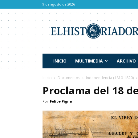
9 de agosto de 2026
El
Historiador
INICIO
MULTIMEDIA
ARCHIVO
Inicio
Documentos
Independencia (1810-1820)
Proclama del 18 d
Por
Felipe Pigna
-