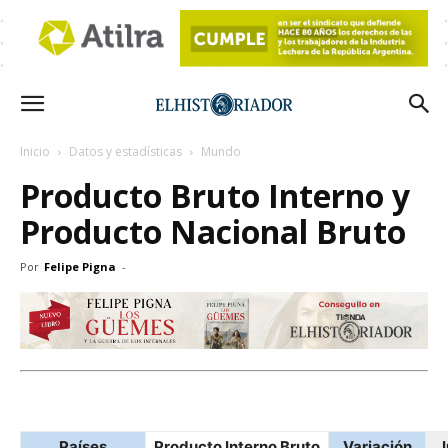
Inicio
Datos y estadísticas
Mundo
Producto Bruto Interno y
Producto Nacional Bruto
Por
Felipe Pigna
-
Países
Producto Interno Bruto
Variación