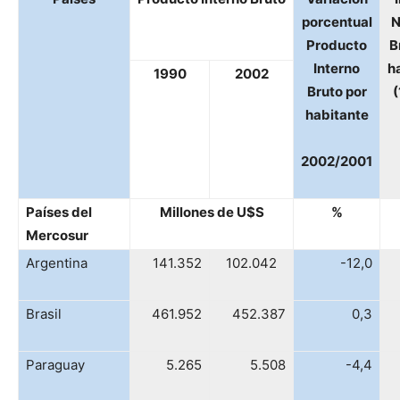
porcentual
N
Producto
B
Interno
h
1990
2002
Bruto por
(
habitante
2002/2001
Países del
Millones de U$S
%
Mercosur
Argentina
141.352
102.042
-12,0
Brasil
461.952
452.387
0,3
Paraguay
5.265
5.508
-4,4