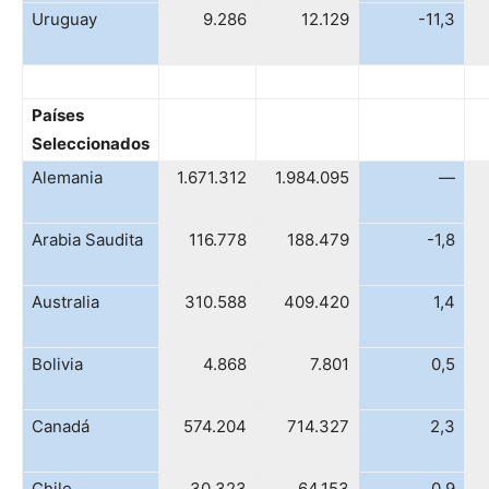
Uruguay
9.286
12.129
-11,3
Países
Seleccionados
Alemania
1.671.312
1.984.095
—
Arabia Saudita
116.778
188.479
-1,8
Australia
310.588
409.420
1,4
Bolivia
4.868
7.801
0,5
Canadá
574.204
714.327
2,3
Chile
30.323
64.153
0,9