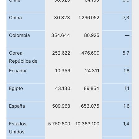
China
30.323
1.266.052
7,3
Colombia
354.644
80.925
—
Corea,
252.622
476.690
5,7
República de
Ecuador
10.356
24.311
1,8
Egipto
43.130
89.854
1,1
España
509.968
653.075
1,6
Estados
5.750.800
10.383.100
1,4
Unidos