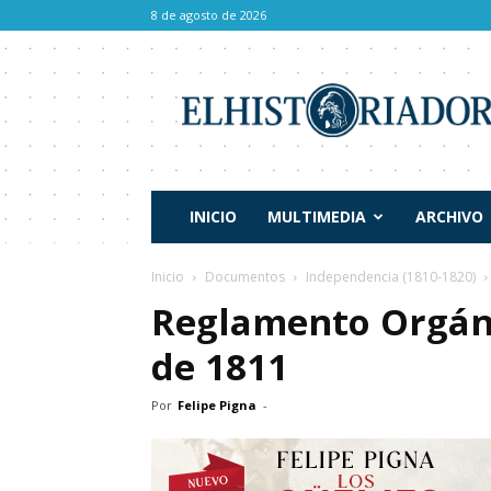
8 de agosto de 2026
El
Historiador
INICIO
MULTIMEDIA
ARCHIVO
Inicio
Documentos
Independencia (1810-1820)
Reglamento Orgáni
de 1811
Por
Felipe Pigna
-