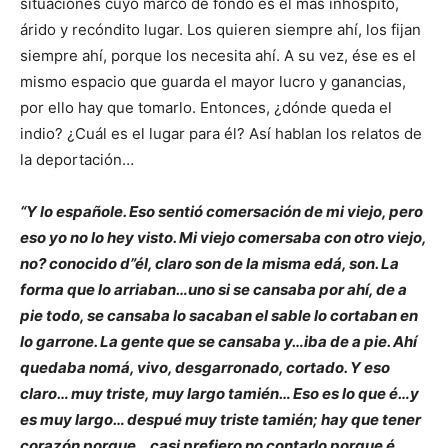
situaciones cuyo marco de fondo es el más inhóspito,
árido y recóndito lugar. Los quieren siempre ahí, los fijan
siempre ahí, porque los necesita ahí. A su vez, ése es el
mismo espacio que guarda el mayor lucro y ganancias,
por ello hay que tomarlo. Entonces, ¿dónde queda el
indio? ¿Cuál es el lugar para él? Así hablan los relatos de
la deportación…
“Y lo españole. Eso sentió comersación de mi viejo, pero
eso yo no lo hey visto. Mi viejo comersaba con otro viejo,
no? conocido d”él, claro son de la misma edá, son. La
forma que lo arriaban…uno si se cansaba por ahí, de a
pie todo, se cansaba lo sacaban el sable lo cortaban en
lo garrone. La gente que se cansaba y…iba de a pie. Ahí
quedaba nomá, vivo, desgarronado, cortado. Y eso
claro… muy triste, muy largo tamién… Eso es lo que é…y
es muy largo… despué muy triste tamién; hay que tener
corazón porque… casi prefiero no contarlo porque é