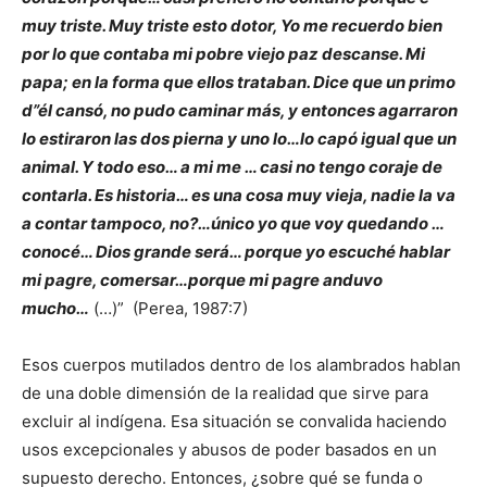
muy triste. Muy triste esto dotor, Yo me recuerdo bien
por lo que contaba mi pobre viejo paz descanse. Mi
papa; en la forma que ellos trataban. Dice que un primo
d”él cansó, no pudo caminar más, y entonces agarraron
lo estiraron las dos pierna y uno lo…lo capó igual que un
animal. Y todo eso… a mi me … casi no tengo coraje de
contarla. Es historia… es una cosa muy vieja, nadie la va
a contar tampoco, no?…único yo que voy quedando …
conocé… Dios grande será… porque yo escuché hablar
mi pagre, comersar…porque mi pagre anduvo
mucho…
(…)” (Perea, 1987:7)
Esos cuerpos mutilados dentro de los alambrados hablan
de una doble dimensión de la realidad que sirve para
excluir al indígena. Esa situación se convalida haciendo
usos excepcionales y abusos de poder basados en un
supuesto derecho. Entonces, ¿sobre qué se funda o