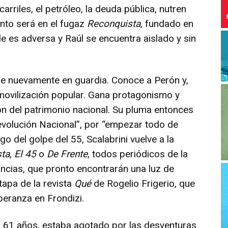
arriles, el petróleo, la deuda pública, nutren
onto será en el fugaz
Reconquista
, fundado en
e es adversa y Raúl se encuentra aislado y sin
e nuevamente en guardia. Conoce a Perón y,
 movilización popular. Gana protagonismo y
ón del patrimonio nacional. Su pluma entonces
Revolución Nacional”, por “empezar todo de
o del golpe del 55, Scalabrini vuelve a la
sta
,
El 45
o
De Frente
, todos periódicos de la
uncias, que pronto encontrarán una luz de
tapa de la revista
Qué
de Rogelio Frigerio, que
peranza en Frondizi.
os 61 años, estaba agotado por las desventuras