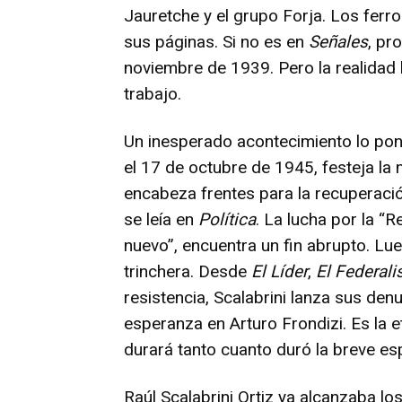
Jauretche y el grupo Forja. Los ferroc
sus páginas. Si no es en
Señales
, pr
noviembre de 1939. Pero la realidad l
trabajo.
Un inesperado acontecimiento lo pon
el 17 de octubre de 1945, festeja la
encabeza frentes para la recuperaci
se leía en
Política
. La lucha por la “
nuevo”, encuentra un fin abrupto. Lueg
trinchera. Desde
El Líder
,
El Federali
resistencia, Scalabrini lanza sus den
esperanza en Arturo Frondizi. Es la e
durará tanto cuanto duró la breve es
Raúl Scalabrini Ortiz ya alcanzaba l