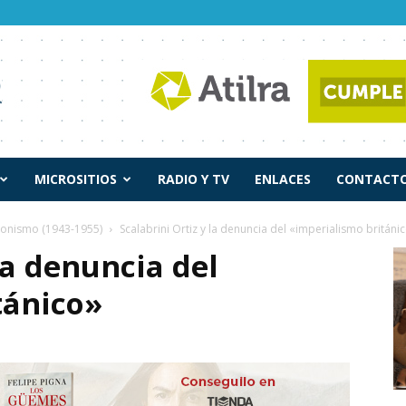
MICROSITIOS
RADIO Y TV
ENLACES
CONTACTO
ronismo (1943-1955)
Scalabrini Ortiz y la denuncia del «imperialismo británi
la denuncia del
tánico»