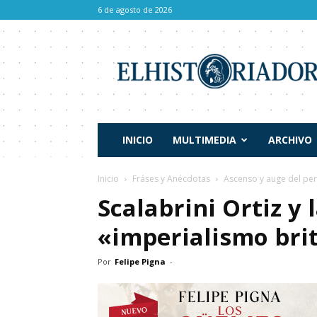
6 de agosto de 2026
El
Historiador
INICIO
MULTIMEDIA
ARCHIVO
Inicio
Fráses y Anécdotas
Ascenso y auge del pe
Scalabrini Ortiz y 
«imperialismo bri
Por
Felipe Pigna
-