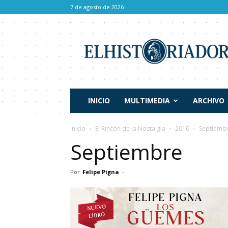
7 de agosto de 2026
El
Historiador
INICIO
MULTIMEDIA
ARCHIVO
Inicio
El Rincón de la Nostalgia
2016
Septiemb
Septiembre
Por
Felipe Pigna
-