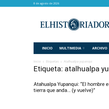
8 de agosto de 2026
El
Historiador
INICIO
MULTIMEDIA
ARCHIVO
Inicio
Etiquetas
Atalhualpa yupanqui
Etiqueta: atalhualpa y
Atahualpa Yupanqui: “El hombre e
tierra que anda… (y vuelve)”