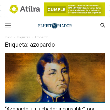
Inicio
Etiquetas
Azopardo
Etiqueta: azopardo
“Azopardo, un luchador incansable”, por