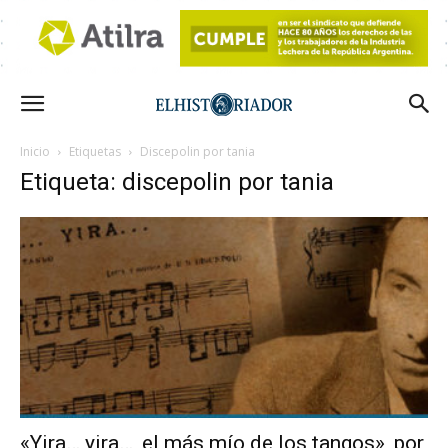
Inicio
Etiquetas
Discepolin por tania
Etiqueta: discepolin por tania
«Yira… yira…, el más mío de los tangos», por