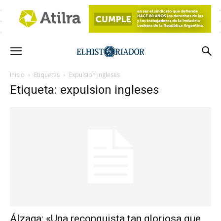
Inicio
Etiquetas
Expulsion ingleses
Etiqueta: expulsion ingleses
Álzaga: «Una reconquista tan gloriosa que