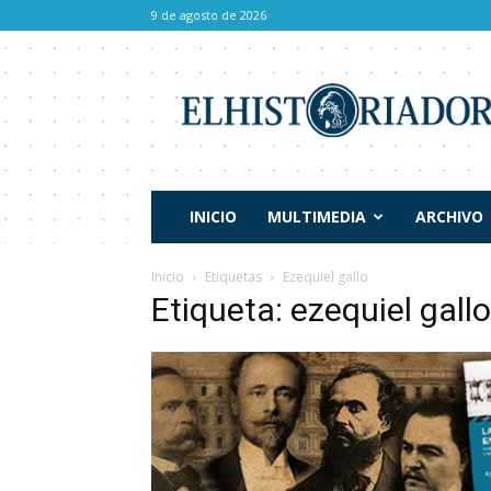
9 de agosto de 2026
El
Historiador
INICIO
MULTIMEDIA
ARCHIVO
Inicio
Etiquetas
Ezequiel gallo
Etiqueta: ezequiel gallo