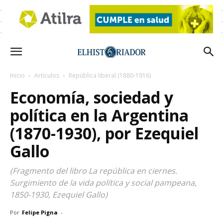
Inicio
Artículos
República liberal (1880-1916)
Economía, sociedad y
política en la Argentina
(1870-1930), por Ezequiel
Gallo
(Fragmento del libro La república en ciernes.
Surgimiento de la vida política y social pampeana,
1850-1930, Ezequiel Gallo)
Por
Felipe Pigna
-