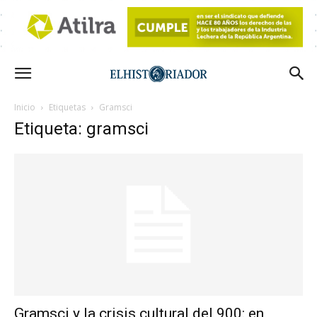
Inicio
Etiquetas
Gramsci
Etiqueta: gramsci
Gramsci y la crisis cultural del 900: en