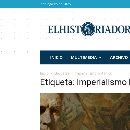
7 de agosto de 2026
El
Historiador
INICIO
MULTIMEDIA
ARCHIVO
Inicio
Etiquetas
Imperialismo britanico
Etiqueta: imperialismo 