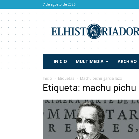
7 de agosto de 2026
El
Historiador
INICIO
MULTIMEDIA
ARCHIVO
Inicio
Etiquetas
Machu pichu garcia lazo
Etiqueta: machu pichu 