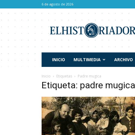
6 de agosto de 2026
El
Historiador
INICIO
MULTIMEDIA
ARCHIVO
Inicio
Etiquetas
Padre mugica
Etiqueta: padre mugic