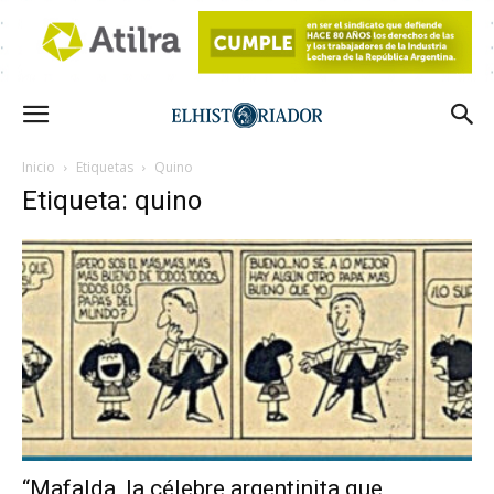
Inicio
Etiquetas
Quino
Etiqueta: quino
“Mafalda, la célebre argentinita que