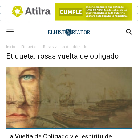
Inicio
Etiquetas
Rosas vuelta de obligado
Etiqueta: rosas vuelta de obligado
La Vuelta de Obligado y el espíritu de