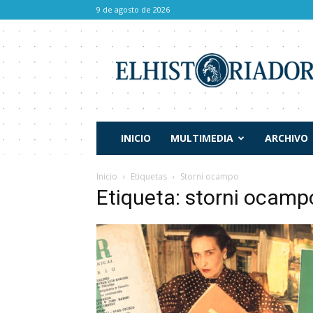
9 de agosto de 2026
El
Historiador
INICIO
MULTIMEDIA
ARCHIVO
Inicio
Etiquetas
Storni ocampo
Etiqueta: storni ocamp