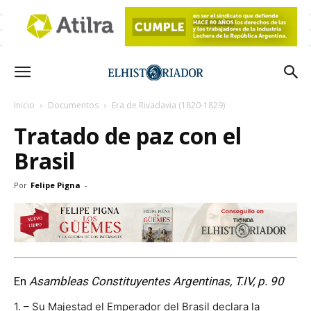
Inicio
Documentos
Era de Rivadavia (1820-1829)
Tratado de paz con el
Brasil
Por
Felipe Pigna
-
En
Asambleas
Constituyentes Argentinas, T.IV, p. 90
1. – Su Majestad el Emperador del Brasil declara la