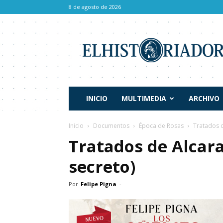
8 de agosto de 2026
El
Historiador
INICIO
MULTIMEDIA
ARCHIVO
Inicio
Documentos
Época de Rosas
Tratados d
Tratados de Alcara
secreto)
Por
Felipe Pigna
-