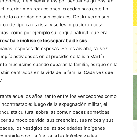
, entonces, fue diseminarlos por pequeños grupos, en
el interior o en reducciones, creados para este fin
s de la autoridad de sus caciques. Destruyeron sus
rco de tipo capitalista, y se les impusieron cos­
pias, como por ejemplo su len­gua natural, que era
presaba e incluso se los separaba de sus
anas, esposos de esposas. Se los aislaba, tal vez
mplía actividades en el presidio de la isla Martín
iente muchísimo cuando separan la familia, porque en la
tán centrados en la vida de la familia. Cada vez que
”.
rante aquellos años, tanto entre los vencedores como
n­contrastable: luego de la expugnación militar, el
onquista cultural sobre las comunidades sometidas,
cer su modo de vida, sus creencias, sus raíces y sus
dades, los vesti­gios de las sociedades indígenas
luntaria o por la fuerza, a la dinámica y a las