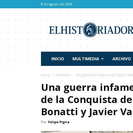
8 de agosto de 2026
El
Historiador
INICIO
MULTIMEDIA
ARCHIVO
Inicio
Artículos
Organización Nacional (1862-188
Una guerra infame
de la Conquista de
Bonatti y Javier Va
Por
Felipe Pigna
-