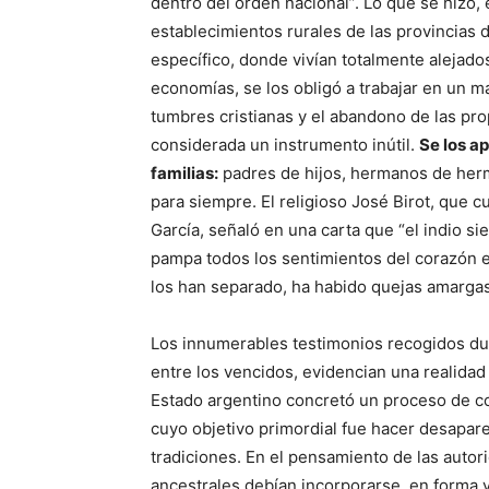
dentro del orden nacional”. Lo que se hizo
establecimientos rurales de las provincias d
específico, donde vivían totalmente alejado
economías, se los obligó a trabajar en un ma
tumbres cristianas y el abandono de las pro
considerada un instrumento inútil.
Se los a
familias:
padres de hijos, hermanos de herm
para siempre. El religioso José Birot, que cu
García, señaló en una carta que “el indio s
pampa todos los sentimientos del corazón es
los han se­parado, ha habido quejas amargas
Los innumerables testimonios recogidos du
entre los vencidos, evidencian una realidad i
Estado argentino concretó un proceso de c
cuyo objetivo primordial fue hacer desapare
tradiciones. En el pensamiento de las autori
ancestrales debían incorporarse, en forma vo