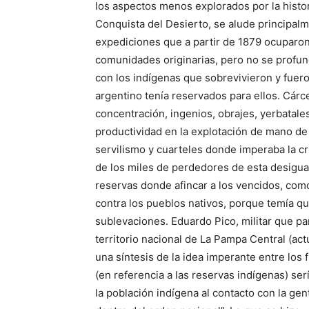
los aspectos menos explorados por la histor
Conquista del Desierto, se alude principalmen
expediciones que a partir de 1879 ocuparon 
comunidades originarias, pero no se profu
con los indígenas que sobrevivieron y fueron
argentino tenía re­servados para ellos. C
concentración, ingenios, obrajes, yerbatale
productividad en la explotación de mano de
servilismo y cuarteles donde imperaba la c
de los miles de perdedores de esta desigual
reservas donde afincar a los vencidos, como
contra los pueblos nativos, porque temía q
sublevaciones. Eduardo Pico, militar que p
territorio nacional de La Pampa Central (ac
una síntesis de la idea imperante entre los 
(en referencia a las reservas indígenas) ser
la población indígena al contacto con la gent