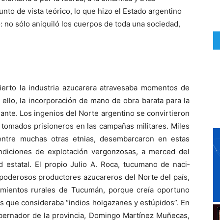
unto de vista teórico, lo que hizo el Estado argentino
o: no sólo aniquiló los cuerpos de toda una sociedad,
ierto la industria azucarera atra­vesaba momentos de
ello, la incorporación de mano de obra barata para la
ante. Los ingenios del Norte argentino se convirtieron
 tomados prisioneros en las campañas militares. Miles
entre muchas otras etnias, desembarcaron en estas
on­diciones de explotación vergonzosas, a merced del
d estatal. El propio Julio A. Roca, tucumano de naci­
 poderosos productores azucareros del Norte del país,
imientos rurales de Tucumán, porque creía oportuno
 los que consideraba “indios holgazanes y estúpidos”. En
obernador de la provincia, Domingo Martí­nez Muñecas,