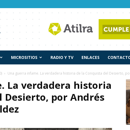
MICROSITIOS
RADIO Y TV
ENLACES
CONTACTO
0)
Una guerra infame. La verdadera historia de la Conquista del Desierto, por
. La verdadera historia
l Desierto, por Andrés
ldez