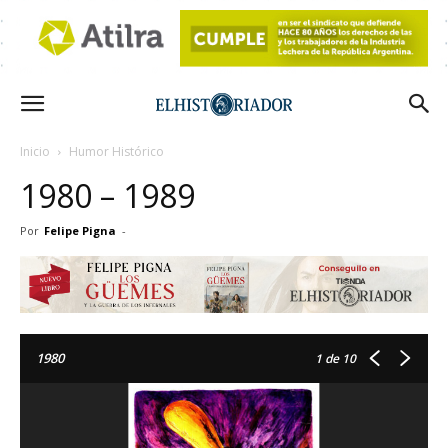
Inicio
Humor Histórico
1980 – 1989
Por
Felipe Pigna
-
1980
1
de 10